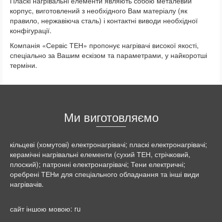
Пласкі нагрівальні елементи являють собою металевий
корпус, виготовлений з необхідного Вам матеріалу (як
правило, нержавіюча сталь) і контактні виводи необхідної
конфігурації.
Компанія «Сервіс ТЕН» пропонує нагрівачі високої якості,
спеціально за Вашим ескізом та параметрами, у найкоротші
терміни.
Ми виготовляємо
кільцеві (хомутові) електронагрівачі; пласкі електронагрівачі;
керамічні нагрівальні елементи (сухий ТЕН, стрічковий,
плоский); патронні електронагрівачі; Тени електричні;
оребрені ТЕНи для спеціального обладнання та інші види
нагрівачів.
сайт іншою мовою:
ru